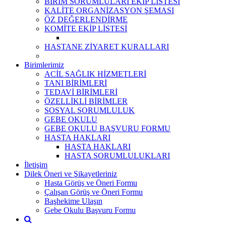
BİRİM SORUMLULARI EKİP LİSTESİ
KALİTE ORGANİZASYON ŞEMASI
ÖZ DEĞERLENDİRME
KOMİTE EKİP LİSTESİ
HASTANE ZİYARET KURALLARI
Birimlerimiz
ACİL SAĞLIK HİZMETLERİ
TANI BİRİMLERİ
TEDAVİ BİRİMLERİ
ÖZELLİKLİ BİRİMLER
SOSYAL SORUMLULUK
GEBE OKULU
GEBE OKULU BAŞVURU FORMU
HASTA HAKLARI
HASTA HAKLARI
HASTA SORUMLULUKLARI
İletişim
Dilek Öneri ve Şikayetleriniz
Hasta Görüş ve Öneri Formu
Çalışan Görüş ve Öneri Formu
Başhekime Ulaşın
Gebe Okulu Başvuru Formu