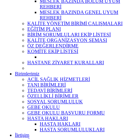
MESLEK BAZINDA BÖLÜM UYUM
REHBERİ
MESLEK BAZINDA GENEL UYUM
REHBERİ
KALİTE YÖNETİM BİRİMİ ÇALIŞMALARI
EĞİTİM PLANI
BİRİM SORUMLULARI EKİP LİSTESİ
KALİTE ORGANİZASYON ŞEMASI
ÖZ DEĞERLENDİRME
KOMİTE EKİP LİSTESİ
HASTANE ZİYARET KURALLARI
Birimlerimiz
ACİL SAĞLIK HİZMETLERİ
TANI BİRİMLERİ
TEDAVİ BİRİMLERİ
ÖZELLİKLİ BİRİMLER
SOSYAL SORUMLULUK
GEBE OKULU
GEBE OKULU BAŞVURU FORMU
HASTA HAKLARI
HASTA HAKLARI
HASTA SORUMLULUKLARI
İletişim