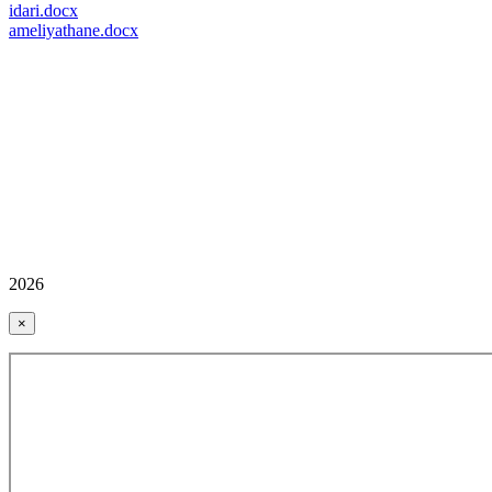
idari.docx
ameliyathane.docx
2026
×