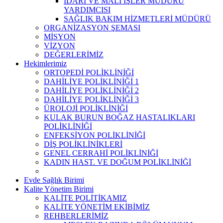
İDARİ VE MALİ İŞLER MÜDÜRÜ
YARDIMCISI
SAĞLIK BAKIM HİZMETLERİ MÜDÜRÜ
ORGANİZASYON ŞEMASI
MİSYON
VİZYON
DEĞERLERİMİZ
Hekimlerimiz
ORTOPEDİ POLİKLİNİĞİ
DAHİLİYE POLİKLİNİĞİ 1
DAHİLİYE POLİKLİNİĞİ 2
DAHİLİYE POLİKLİNİĞİ 3
ÜROLOJİ POLİKLİNİĞİ
KULAK BURUN BOĞAZ HASTALIKLARI
POLİKLİNİĞİ
ENFEKSİYON POLİKLİNİĞİ
DİŞ POLİKLİNİKLERİ
GENEL CERRAHİ POLİKLİNİĞİ
KADIN HAST. VE DOĞUM POLİKLİNİĞİ
Evde Sağlık Birimi
Kalite Yönetim Birimi
KALİTE POLİTİKAMIZ
KALİTE YÖNETİM EKİBİMİZ
REHBERLERİMİZ