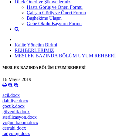
Dilek Öneri ve Şikayetleriniz
Hasta Görüş ve Öneri Formu
Çalışan Görüş ve Öneri Formu
Başhekime Ulaşın
Gebe Okulu Başvuru Formu
Kalite Yönetim Birimi
REHBERLERİMİZ
MESLEK BAZINDA BÖLÜM UYUM REHBERİ
MESLEK BAZINDA BÖLÜM UYUM REHBERİ
16 Mayıs 2019
acil.docx
dahiliye.docx
çocuk.docx
güvenlik.docx
sterilizasyon.docx
yoğun bakım.docx
cerrahi.docx
radyoloji.docx