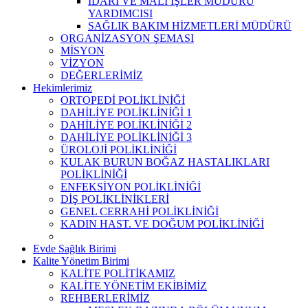
İDARİ VE MALİ İŞLER MÜDÜRÜ
YARDIMCISI
SAĞLIK BAKIM HİZMETLERİ MÜDÜRÜ
ORGANİZASYON ŞEMASI
MİSYON
VİZYON
DEĞERLERİMİZ
Hekimlerimiz
ORTOPEDİ POLİKLİNİĞİ
DAHİLİYE POLİKLİNİĞİ 1
DAHİLİYE POLİKLİNİĞİ 2
DAHİLİYE POLİKLİNİĞİ 3
ÜROLOJİ POLİKLİNİĞİ
KULAK BURUN BOĞAZ HASTALIKLARI
POLİKLİNİĞİ
ENFEKSİYON POLİKLİNİĞİ
DİŞ POLİKLİNİKLERİ
GENEL CERRAHİ POLİKLİNİĞİ
KADIN HAST. VE DOĞUM POLİKLİNİĞİ
Evde Sağlık Birimi
Kalite Yönetim Birimi
KALİTE POLİTİKAMIZ
KALİTE YÖNETİM EKİBİMİZ
REHBERLERİMİZ