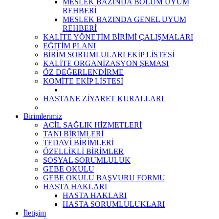
MESLEK BAZINDA BÖLÜM UYUM
REHBERİ
MESLEK BAZINDA GENEL UYUM
REHBERİ
KALİTE YÖNETİM BİRİMİ ÇALIŞMALARI
EĞİTİM PLANI
BİRİM SORUMLULARI EKİP LİSTESİ
KALİTE ORGANİZASYON ŞEMASI
ÖZ DEĞERLENDİRME
KOMİTE EKİP LİSTESİ
HASTANE ZİYARET KURALLARI
Birimlerimiz
ACİL SAĞLIK HİZMETLERİ
TANI BİRİMLERİ
TEDAVİ BİRİMLERİ
ÖZELLİKLİ BİRİMLER
SOSYAL SORUMLULUK
GEBE OKULU
GEBE OKULU BAŞVURU FORMU
HASTA HAKLARI
HASTA HAKLARI
HASTA SORUMLULUKLARI
İletişim