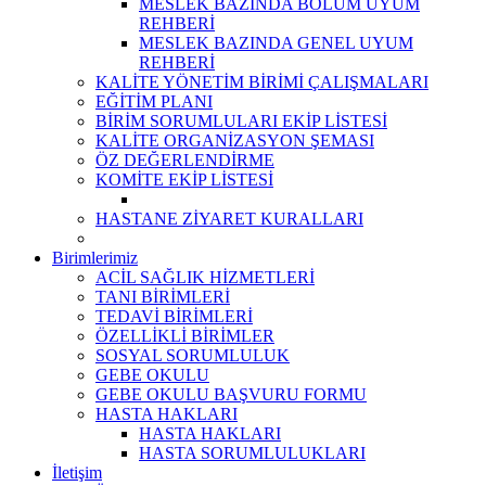
MESLEK BAZINDA BÖLÜM UYUM
REHBERİ
MESLEK BAZINDA GENEL UYUM
REHBERİ
KALİTE YÖNETİM BİRİMİ ÇALIŞMALARI
EĞİTİM PLANI
BİRİM SORUMLULARI EKİP LİSTESİ
KALİTE ORGANİZASYON ŞEMASI
ÖZ DEĞERLENDİRME
KOMİTE EKİP LİSTESİ
HASTANE ZİYARET KURALLARI
Birimlerimiz
ACİL SAĞLIK HİZMETLERİ
TANI BİRİMLERİ
TEDAVİ BİRİMLERİ
ÖZELLİKLİ BİRİMLER
SOSYAL SORUMLULUK
GEBE OKULU
GEBE OKULU BAŞVURU FORMU
HASTA HAKLARI
HASTA HAKLARI
HASTA SORUMLULUKLARI
İletişim