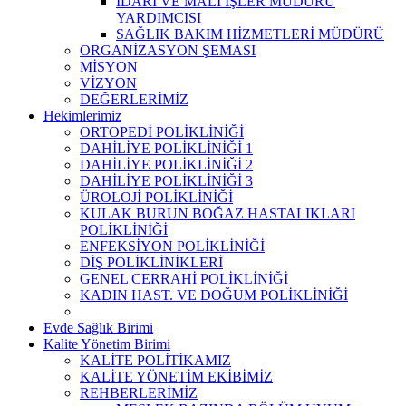
İDARİ VE MALİ İŞLER MÜDÜRÜ
YARDIMCISI
SAĞLIK BAKIM HİZMETLERİ MÜDÜRÜ
ORGANİZASYON ŞEMASI
MİSYON
VİZYON
DEĞERLERİMİZ
Hekimlerimiz
ORTOPEDİ POLİKLİNİĞİ
DAHİLİYE POLİKLİNİĞİ 1
DAHİLİYE POLİKLİNİĞİ 2
DAHİLİYE POLİKLİNİĞİ 3
ÜROLOJİ POLİKLİNİĞİ
KULAK BURUN BOĞAZ HASTALIKLARI
POLİKLİNİĞİ
ENFEKSİYON POLİKLİNİĞİ
DİŞ POLİKLİNİKLERİ
GENEL CERRAHİ POLİKLİNİĞİ
KADIN HAST. VE DOĞUM POLİKLİNİĞİ
Evde Sağlık Birimi
Kalite Yönetim Birimi
KALİTE POLİTİKAMIZ
KALİTE YÖNETİM EKİBİMİZ
REHBERLERİMİZ