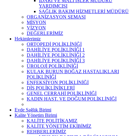
İDARİ VE MALİ İŞLER MÜDÜRÜ
YARDIMCISI
SAĞLIK BAKIM HİZMETLERİ MÜDÜRÜ
ORGANİZASYON ŞEMASI
MİSYON
VİZYON
DEĞERLERİMİZ
Hekimlerimiz
ORTOPEDİ POLİKLİNİĞİ
DAHİLİYE POLİKLİNİĞİ 1
DAHİLİYE POLİKLİNİĞİ 2
DAHİLİYE POLİKLİNİĞİ 3
ÜROLOJİ POLİKLİNİĞİ
KULAK BURUN BOĞAZ HASTALIKLARI
POLİKLİNİĞİ
ENFEKSİYON POLİKLİNİĞİ
DİŞ POLİKLİNİKLERİ
GENEL CERRAHİ POLİKLİNİĞİ
KADIN HAST. VE DOĞUM POLİKLİNİĞİ
Evde Sağlık Birimi
Kalite Yönetim Birimi
KALİTE POLİTİKAMIZ
KALİTE YÖNETİM EKİBİMİZ
REHBERLERİMİZ