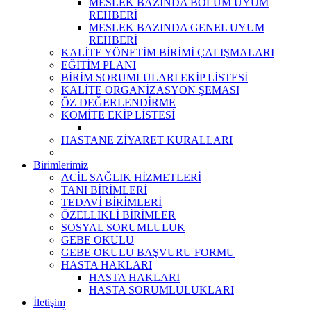
MESLEK BAZINDA BÖLÜM UYUM
REHBERİ
MESLEK BAZINDA GENEL UYUM
REHBERİ
KALİTE YÖNETİM BİRİMİ ÇALIŞMALARI
EĞİTİM PLANI
BİRİM SORUMLULARI EKİP LİSTESİ
KALİTE ORGANİZASYON ŞEMASI
ÖZ DEĞERLENDİRME
KOMİTE EKİP LİSTESİ
HASTANE ZİYARET KURALLARI
Birimlerimiz
ACİL SAĞLIK HİZMETLERİ
TANI BİRİMLERİ
TEDAVİ BİRİMLERİ
ÖZELLİKLİ BİRİMLER
SOSYAL SORUMLULUK
GEBE OKULU
GEBE OKULU BAŞVURU FORMU
HASTA HAKLARI
HASTA HAKLARI
HASTA SORUMLULUKLARI
İletişim