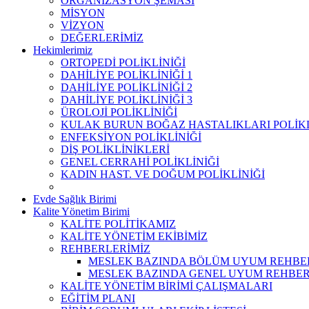
ORGANİZASYON ŞEMASI
MİSYON
VİZYON
DEĞERLERİMİZ
Hekimlerimiz
ORTOPEDİ POLİKLİNİĞİ
DAHİLİYE POLİKLİNİĞİ 1
DAHİLİYE POLİKLİNİĞİ 2
DAHİLİYE POLİKLİNİĞİ 3
ÜROLOJİ POLİKLİNİĞİ
KULAK BURUN BOĞAZ HASTALIKLARI POLİKL
ENFEKSİYON POLİKLİNİĞİ
DİŞ POLİKLİNİKLERİ
GENEL CERRAHİ POLİKLİNİĞİ
KADIN HAST. VE DOĞUM POLİKLİNİĞİ
Evde Sağlık Birimi
Kalite Yönetim Birimi
KALİTE POLİTİKAMIZ
KALİTE YÖNETİM EKİBİMİZ
REHBERLERİMİZ
MESLEK BAZINDA BÖLÜM UYUM REHBE
MESLEK BAZINDA GENEL UYUM REHBER
KALİTE YÖNETİM BİRİMİ ÇALIŞMALARI
EĞİTİM PLANI