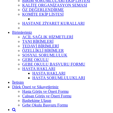
BİRİM SORUMLULARI EKİP LİSTESİ
KALİTE ORGANİZASYON ŞEMASI
ÖZ DEĞERLENDİRME
KOMİTE EKİP LİSTESİ
HASTANE ZİYARET KURALLARI
Birimlerimiz
ACİL SAĞLIK HİZMETLERİ
TANI BİRİMLERİ
TEDAVİ BİRİMLERİ
ÖZELLİKLİ BİRİMLER
SOSYAL SORUMLULUK
GEBE OKULU
GEBE OKULU BAŞVURU FORMU
HASTA HAKLARI
HASTA HAKLARI
HASTA SORUMLULUKLARI
İletişim
Dilek Öneri ve Şikayetleriniz
Hasta Görüş ve Öneri Formu
Çalışan Görüş ve Öneri Formu
Başhekime Ulaşın
Gebe Okulu Başvuru Formu