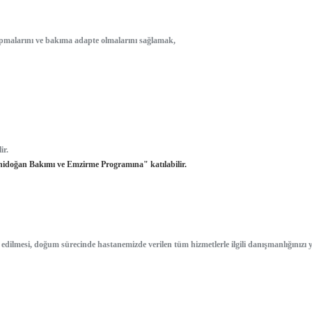
 yapmalarını ve bakıma adapte olmalarını sağlamak,
ir.
enidoğan Bakımı ve Emzirme Programına" katılabilir.
 edilmesi, doğum sürecinde hastanemizde verilen tüm hizmetlerle ilgili danışmanlığınızı y