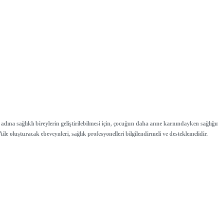
ek adına sağlıklı bireylerin geliştirilebilmesi için, çocuğun daha anne karnındayken sağ
 oluşturacak ebeveynleri, sağlık profesyonelleri bilgilendirmeli ve desteklemelidir.