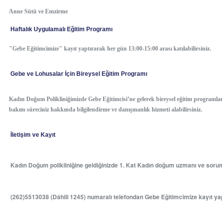
Anne Sütü ve Emzirme
Haftalık Uygulamalı Eğitim Programı
"Gebe Eğitimcimize" kayıt yaptırarak her gün 13:00-15:00 arası katılabilirsiniz.
Gebe ve Lohusalar İçin Bireysel Eğitim Programı
Kadın Doğum Polikliniğimizde Gebe Eğitimcisi’ne gelerek bireysel eğitim programlar
bakım süreciniz hakkında bilgilendirme ve danışmanlık hizmeti alabilirsiniz.
İletişim ve Kayıt
Kadın Doğum polikliniğine geldiğinizde 1. Kat
Kadın doğum uzmanı ve soruml
(262)5513038 (Dâhili 1245) numaralı telefondan Gebe Eğitimcimize kayıt yapt