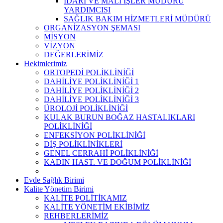
İDARİ VE MALİ İŞLER MÜDÜRÜ
YARDIMCISI
SAĞLIK BAKIM HİZMETLERİ MÜDÜRÜ
ORGANİZASYON ŞEMASI
MİSYON
VİZYON
DEĞERLERİMİZ
Hekimlerimiz
ORTOPEDİ POLİKLİNİĞİ
DAHİLİYE POLİKLİNİĞİ 1
DAHİLİYE POLİKLİNİĞİ 2
DAHİLİYE POLİKLİNİĞİ 3
ÜROLOJİ POLİKLİNİĞİ
KULAK BURUN BOĞAZ HASTALIKLARI
POLİKLİNİĞİ
ENFEKSİYON POLİKLİNİĞİ
DİŞ POLİKLİNİKLERİ
GENEL CERRAHİ POLİKLİNİĞİ
KADIN HAST. VE DOĞUM POLİKLİNİĞİ
Evde Sağlık Birimi
Kalite Yönetim Birimi
KALİTE POLİTİKAMIZ
KALİTE YÖNETİM EKİBİMİZ
REHBERLERİMİZ