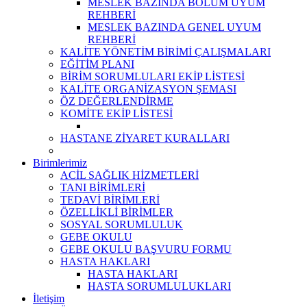
MESLEK BAZINDA BÖLÜM UYUM
REHBERİ
MESLEK BAZINDA GENEL UYUM
REHBERİ
KALİTE YÖNETİM BİRİMİ ÇALIŞMALARI
EĞİTİM PLANI
BİRİM SORUMLULARI EKİP LİSTESİ
KALİTE ORGANİZASYON ŞEMASI
ÖZ DEĞERLENDİRME
KOMİTE EKİP LİSTESİ
HASTANE ZİYARET KURALLARI
Birimlerimiz
ACİL SAĞLIK HİZMETLERİ
TANI BİRİMLERİ
TEDAVİ BİRİMLERİ
ÖZELLİKLİ BİRİMLER
SOSYAL SORUMLULUK
GEBE OKULU
GEBE OKULU BAŞVURU FORMU
HASTA HAKLARI
HASTA HAKLARI
HASTA SORUMLULUKLARI
İletişim