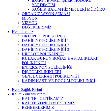
İDARİ VE MALİ İŞLER MÜDÜRÜ
YARDIMCISI
SAĞLIK BAKIM HİZMETLERİ MÜDÜRÜ
ORGANİZASYON ŞEMASI
MİSYON
VİZYON
DEĞERLERİMİZ
Hekimlerimiz
ORTOPEDİ POLİKLİNİĞİ
DAHİLİYE POLİKLİNİĞİ 1
DAHİLİYE POLİKLİNİĞİ 2
DAHİLİYE POLİKLİNİĞİ 3
ÜROLOJİ POLİKLİNİĞİ
KULAK BURUN BOĞAZ HASTALIKLARI
POLİKLİNİĞİ
ENFEKSİYON POLİKLİNİĞİ
DİŞ POLİKLİNİKLERİ
GENEL CERRAHİ POLİKLİNİĞİ
KADIN HAST. VE DOĞUM POLİKLİNİĞİ
Evde Sağlık Birimi
Kalite Yönetim Birimi
KALİTE POLİTİKAMIZ
KALİTE YÖNETİM EKİBİMİZ
REHBERLERİMİZ