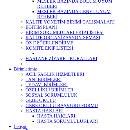
MESLEK BAZINDA BÖLÜM UYUM
REHBERİ
MESLEK BAZINDA GENEL UYUM
REHBERİ
KALİTE YÖNETİM BİRİMİ ÇALIŞMALARI
EĞİTİM PLANI
BİRİM SORUMLULARI EKİP LİSTESİ
KALİTE ORGANİZASYON ŞEMASI
ÖZ DEĞERLENDİRME
KOMİTE EKİP LİSTESİ
HASTANE ZİYARET KURALLARI
Birimlerimiz
ACİL SAĞLIK HİZMETLERİ
TANI BİRİMLERİ
TEDAVİ BİRİMLERİ
ÖZELLİKLİ BİRİMLER
SOSYAL SORUMLULUK
GEBE OKULU
GEBE OKULU BAŞVURU FORMU
HASTA HAKLARI
HASTA HAKLARI
HASTA SORUMLULUKLARI
İletişim