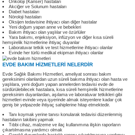
Onkoloji (Kanser) hastaları
Akciğer ve Solunum hastaları
Diabet hastaları
Nöroloji hastaları
Oksijen tedavisine ihtiyacı olan diğer hastalar
Yeni doğum yapan anne ve bebekleri
Bakım ihtiyacı olan yaşlılar ve özürlüler
Yara bakımı, enjeksiyon, infüzyon ve diğer kısa süreli
hemşirelik hizmetlerine ihtiyaç duyanlar
Laboratuvar tetkik ve test hizmetlerine ihtiyacı olanlar
Evinde her türlü medikal ekipman ihtiyacı olanlar
EVDE BAKIM HİZMETLERİ NELERDİR
Evde Sağlık Bakımı Hizmetleri, ameliyat sonrası bakım
gereksinimi olanlardan uzun süreli bakıma ihtiyacı olan hasta ve
yaşlılara, yeni doğum yapan annelerden tedavisi evde de
sürdürülebilecek hastalara, kısa süreli hemşirelik hizmetlerine
gereksinim duyanlardan, aşılama ve laboratuvar tetkikleri gibi
hizmetleri evinde veya işyerinde almak isteyenlere kadar çok
geniş bir yelpazede ihtiyaç sahiplerine hitap etmektedir.
Tanı koymak yerine tanısı konularak tedavisi düzenlenmiş
hastaların takibini yapmak
Tıbbi cihaz, malzeme ve ilaç kullanımına ilişkin raporların
çıkartılmasına yardımcı olmak
Gerekli durumlarda hastalık raporu çıkartılmasına yardımcı