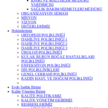
İDARİ VE MALİ İŞLER MÜDÜRÜ
YARDIMCISI
SAĞLIK BAKIM HİZMETLERİ MÜDÜRÜ
ORGANİZASYON ŞEMASI
MİSYON
VİZYON
DEĞERLERİMİZ
Hekimlerimiz
ORTOPEDİ POLİKLİNİĞİ
DAHİLİYE POLİKLİNİĞİ 1
DAHİLİYE POLİKLİNİĞİ 2
DAHİLİYE POLİKLİNİĞİ 3
ÜROLOJİ POLİKLİNİĞİ
KULAK BURUN BOĞAZ HASTALIKLARI
POLİKLİNİĞİ
ENFEKSİYON POLİKLİNİĞİ
DİŞ POLİKLİNİKLERİ
GENEL CERRAHİ POLİKLİNİĞİ
KADIN HAST. VE DOĞUM POLİKLİNİĞİ
Evde Sağlık Birimi
Kalite Yönetim Birimi
KALİTE POLİTİKAMIZ
KALİTE YÖNETİM EKİBİMİZ
REHBERLERİMİZ