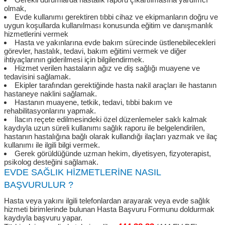
olmak,
Evde kullanımı gerektiren tıbbi cihaz ve ekipmanların doğru ve
uygun koşullarda kullanılması konusunda eğitim ve danışmanlık
hizmetlerini vermek
Hasta ve yakınlarına evde bakım sürecinde üstlenebilecekleri
görevler, hastalık, tedavi, bakım eğitimi vermek ve diğer
ihtiyaçlarının giderilmesi için bilgilendirmek.
Hizmet verilen hastaların ağız ve diş sağlığı muayene ve
tedavisini sağlamak.
Ekipler tarafından gerektiğinde hasta nakil araçları ile hastanın
hastaneye naklini sağlamak.
Hastanın muayene, tetkik, tedavi, tıbbi bakım ve
rehabilitasyonlarını yapmak.
İlacın reçete edilmesindeki özel düzenlemeler saklı kalmak
kaydıyla uzun süreli kullanımı sağlık raporu ile belgelendirilen,
hastanın hastalığına bağlı olarak kullandığı ilaçları yazmak ve ilaç
kullanımı ile ilgili bilgi vermek.
Gerek görüldüğünde uzman hekim, diyetisyen, fizyoterapist,
psikolog desteğini sağlamak.
EVDE SAĞLIK HİZMETLERİNE NASIL
BAŞVURULUR ?
Hasta veya yakını ilgili telefonlardan arayarak veya evde sağlık
hizmeti birimlerinde bulunan Hasta Başvuru Formunu doldurmak
kaydıyla başvuru yapar.