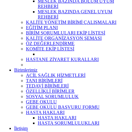
MESLEK BAZINDA BÖLÜM UYUM
REHBERİ
MESLEK BAZINDA GENEL UYUM
REHBERİ
KALİTE YÖNETİM BİRİMİ ÇALIŞMALARI
EĞİTİM PLANI
BİRİM SORUMLULARI EKİP LİSTESİ
KALİTE ORGANİZASYON ŞEMASI
ÖZ DEĞERLENDİRME
KOMİTE EKİP LİSTESİ
HASTANE ZİYARET KURALLARI
Birimlerimiz
ACİL SAĞLIK HİZMETLERİ
TANI BİRİMLERİ
TEDAVİ BİRİMLERİ
ÖZELLİKLİ BİRİMLER
SOSYAL SORUMLULUK
GEBE OKULU
GEBE OKULU BAŞVURU FORMU
HASTA HAKLARI
HASTA HAKLARI
HASTA SORUMLULUKLARI
İletişim