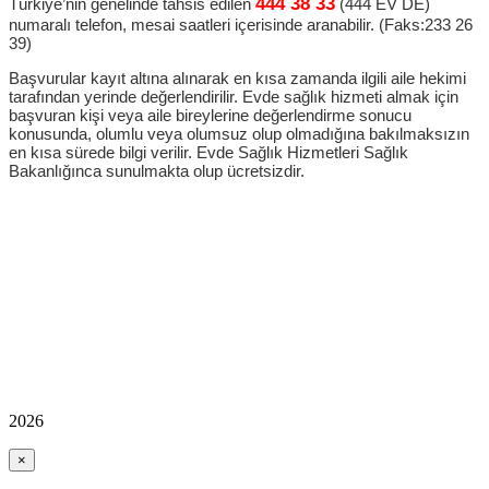
444 38 33
Türkiye’nin genelinde tahsis edilen
(444 EV DE)
numaralı telefon, mesai saatleri içerisinde aranabilir. (Faks:233 26
39)
Başvurular kayıt altına alınarak en kısa zamanda ilgili aile hekimi
tarafından yerinde değerlendirilir. Evde sağlık hizmeti almak için
başvuran kişi veya aile bireylerine değerlendirme sonucu
konusunda, olumlu veya olumsuz olup olmadığına bakılmaksızın
en kısa sürede bilgi verilir. Evde Sağlık Hizmetleri Sağlık
Bakanlığınca sunulmakta olup ücretsizdir.
2026
×