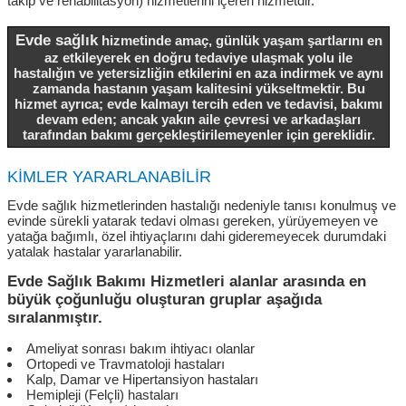
takip ve rehabilitasyon) hizmetlerini içeren hizmetdir.
Evde sağlık
hizmetinde amaç, günlük yaşam şartlarını en
az etkileyerek en doğru tedaviye ulaşmak yolu ile
hastalığın ve yetersizliğin etkilerini en aza indirmek ve aynı
zamanda hastanın yaşam kalitesini yükseltmektir. Bu
hizmet ayrıca; evde kalmayı tercih eden ve tedavisi, bakımı
devam eden; ancak yakın aile çevresi ve arkadaşları
tarafından bakımı gerçekleştirilemeyenler için gereklidir.
KİMLER YARARLANABİLİR
Evde sağlık hizmetlerinden hastalığı nedeniyle tanısı konulmuş ve
evinde sürekli yatarak tedavi olması gereken, yürüyemeyen ve
yatağa bağımlı, özel ihtiyaçlarını dahi gideremeyecek durumdaki
yatalak hastalar yararlanabilir.
Evde Sağlık Bakımı Hizmetleri alanlar arasında en
büyük çoğunluğu oluşturan gruplar aşağıda
sıralanmıştır.
Ameliyat sonrası bakım ihtiyacı olanlar
Ortopedi ve Travmatoloji hastaları
Kalp, Damar ve Hipertansiyon hastaları
Hemipleji (Felçli) hastaları