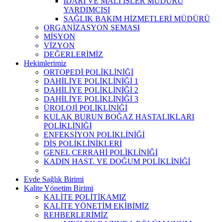
İDARİ VE MALİ İŞLER MÜDÜRÜ
YARDIMCISI
SAĞLIK BAKIM HİZMETLERİ MÜDÜRÜ
ORGANİZASYON ŞEMASI
MİSYON
VİZYON
DEĞERLERİMİZ
Hekimlerimiz
ORTOPEDİ POLİKLİNİĞİ
DAHİLİYE POLİKLİNİĞİ 1
DAHİLİYE POLİKLİNİĞİ 2
DAHİLİYE POLİKLİNİĞİ 3
ÜROLOJİ POLİKLİNİĞİ
KULAK BURUN BOĞAZ HASTALIKLARI
POLİKLİNİĞİ
ENFEKSİYON POLİKLİNİĞİ
DİŞ POLİKLİNİKLERİ
GENEL CERRAHİ POLİKLİNİĞİ
KADIN HAST. VE DOĞUM POLİKLİNİĞİ
Evde Sağlık Birimi
Kalite Yönetim Birimi
KALİTE POLİTİKAMIZ
KALİTE YÖNETİM EKİBİMİZ
REHBERLERİMİZ