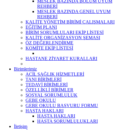
MESLEK BAZINDA BÖLÜM UYUM
REHBERİ
MESLEK BAZINDA GENEL UYUM
REHBERİ
KALİTE YÖNETİM BİRİMİ ÇALIŞMALARI
EĞİTİM PLANI
BİRİM SORUMLULARI EKİP LİSTESİ
KALİTE ORGANİZASYON ŞEMASI
ÖZ DEĞERLENDİRME
KOMİTE EKİP LİSTESİ
HASTANE ZİYARET KURALLARI
Birimlerimiz
ACİL SAĞLIK HİZMETLERİ
TANI BİRİMLERİ
TEDAVİ BİRİMLERİ
ÖZELLİKLİ BİRİMLER
SOSYAL SORUMLULUK
GEBE OKULU
GEBE OKULU BAŞVURU FORMU
HASTA HAKLARI
HASTA HAKLARI
HASTA SORUMLULUKLARI
İletişim