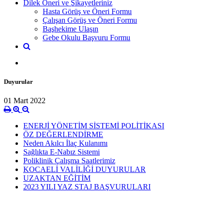
Dilek Öneri ve Şikayetleriniz
Hasta Görüş ve Öneri Formu
Çalışan Görüş ve Öneri Formu
Başhekime Ulaşın
Gebe Okulu Başvuru Formu
Duyurular
01 Mart 2022
ENERJİ YÖNETİM SİSTEMİ POLİTİKASI
ÖZ DEĞERLENDİRME
Neden Akılcı İlaç Kulanımı
Sağlıkta E-Nabız Sistemi
Poliklinik Çalışma Saatlerimiz
KOCAELİ VALİLİĞİ DUYURULAR
UZAKTAN EĞİTİM
2023 YILI YAZ STAJ BAŞVURULARI