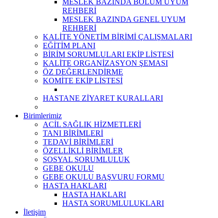
MESLEK BAZINDA BÖLÜM UYUM
REHBERİ
MESLEK BAZINDA GENEL UYUM
REHBERİ
KALİTE YÖNETİM BİRİMİ ÇALIŞMALARI
EĞİTİM PLANI
BİRİM SORUMLULARI EKİP LİSTESİ
KALİTE ORGANİZASYON ŞEMASI
ÖZ DEĞERLENDİRME
KOMİTE EKİP LİSTESİ
HASTANE ZİYARET KURALLARI
Birimlerimiz
ACİL SAĞLIK HİZMETLERİ
TANI BİRİMLERİ
TEDAVİ BİRİMLERİ
ÖZELLİKLİ BİRİMLER
SOSYAL SORUMLULUK
GEBE OKULU
GEBE OKULU BAŞVURU FORMU
HASTA HAKLARI
HASTA HAKLARI
HASTA SORUMLULUKLARI
İletişim