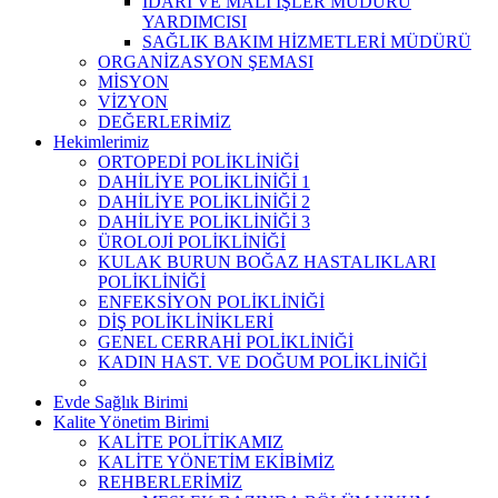
İDARİ VE MALİ İŞLER MÜDÜRÜ
YARDIMCISI
SAĞLIK BAKIM HİZMETLERİ MÜDÜRÜ
ORGANİZASYON ŞEMASI
MİSYON
VİZYON
DEĞERLERİMİZ
Hekimlerimiz
ORTOPEDİ POLİKLİNİĞİ
DAHİLİYE POLİKLİNİĞİ 1
DAHİLİYE POLİKLİNİĞİ 2
DAHİLİYE POLİKLİNİĞİ 3
ÜROLOJİ POLİKLİNİĞİ
KULAK BURUN BOĞAZ HASTALIKLARI
POLİKLİNİĞİ
ENFEKSİYON POLİKLİNİĞİ
DİŞ POLİKLİNİKLERİ
GENEL CERRAHİ POLİKLİNİĞİ
KADIN HAST. VE DOĞUM POLİKLİNİĞİ
Evde Sağlık Birimi
Kalite Yönetim Birimi
KALİTE POLİTİKAMIZ
KALİTE YÖNETİM EKİBİMİZ
REHBERLERİMİZ